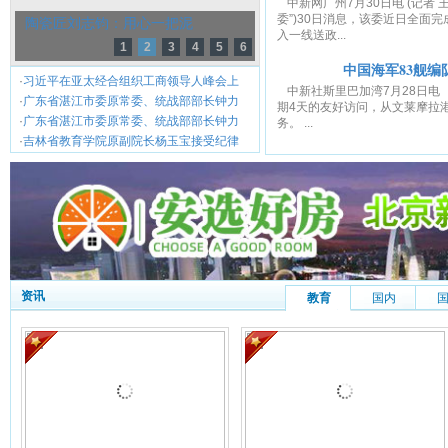
中新网广州7月30日电 (记者
委”)30日消息，该委近日全面
陶瓷匠刘志钧：用心一把泥
入一线送政...
1
2
3
4
5
6
中国海军83舰
·
习近平在亚太经合组织工商领导人峰会上
中新社斯里巴加湾7月28日电
·
广东省湛江市委原常委、统战部部长钟力
期4天的友好访问，从文莱摩拉
·
广东省湛江市委原常委、统战部部长钟力
务。 ...
·
吉林省教育学院原副院长杨玉宝接受纪律
资讯
教育
国内