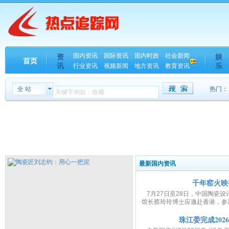
国内资讯
国际资讯
国内时政
社会新闻
资
娱
首页
讯
乐
行业资讯
视频新闻
地方资讯
教育资讯
全 站
热门：
最新国内资讯
千年窑火映
7月27日至28日，中国陶瓷
馆长蔡玲玲博士应邀赴香港，参加
珠江委完成20