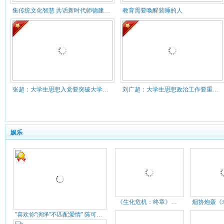
集传统文化智慧 共话新时代师德建设 ——敬德书院举办2021
教育需要唤醒装睡的人
张超：大学生思想入党要突破大学四年维度
刘广超：大学生思想政治工作要重视具体操作问题
娱乐
《生化危机：终章》票房3天过6亿
"喜欢你"演绎"不匹配爱情" 陈可辛四度合作金城武