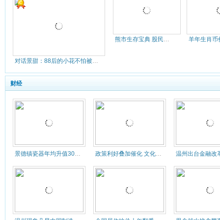
熊市生存宝典 股民必做的十件事(
对话景甜：88后的小花不怕被黑 10年成名很不易
财经
景德镇瓷器年均升值30% 当代瓷
政策利好叠加催化 文化产业万亿大