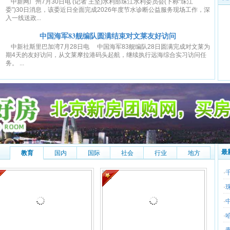
中新网广州7月30日电 (记者 王坚)水利部珠江水利委员会(下称“珠江
委”)30日消息，该委近日全面完成2026年度节水诊断公益服务现场工作，深
入一线送政...
中国海军83舰编队圆满结束对文莱友好访问
中新社斯里巴加湾7月28日电 中国海军83舰编队28日圆满完成对文莱为
期4天的友好访问，从文莱摩拉港码头起航，继续执行远海综合实习访问任
务。 ...
最
教育
国内
国际
社会
行业
地方
·
·
·
·
·