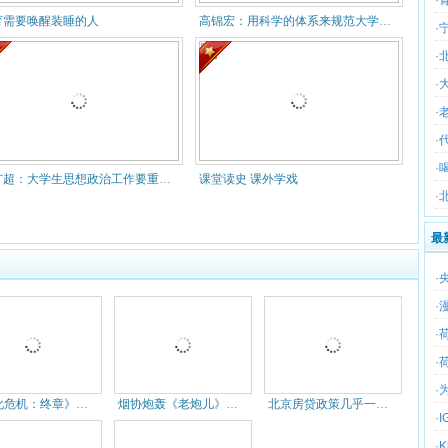
育需要唤醒装睡的人
高锦宏：用科学的体系来规范大学生思想入党工作
·
·
·
·
·
·
刘广超：大学生思想政治工作要重视具体操作问题
课堂读史 课外学戏
·
最
·
·
·
·
·
《生化危机：终章》票房3天过6亿
烟协炮轰《老炮儿》抹黑北京 近8
北京房贷政策几乎一天一变:利率最
·
·