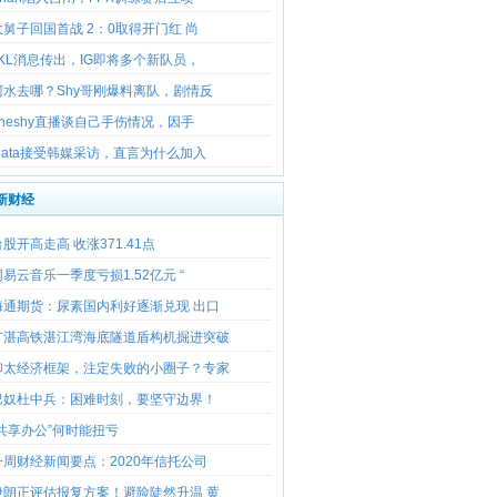
大舅子回国首战 2：0取得开门红 尚
JKL消息传出，IG即将多个新队员，
阿水去哪？Shy哥刚爆料离队，剧情反
Theshy直播谈自己手伤情况，因手
Mata接受韩媒采访，直言为什么加入
新财经
台股开高走高 收涨371.41点
网易云音乐一季度亏损1.52亿元 “
海通期货：尿素国内利好逐渐兑现 出口
广湛高铁湛江湾海底隧道盾构机掘进突破
印太经济框架，注定失败的小圈子？专家
巴奴杜中兵：困难时刻，要坚守边界！
“共享办公”何时能扭亏
一周财经新闻要点：2020年信托公司
伊朗正评估报复方案！避险陡然升温 黄