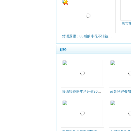
对话景甜：88后的小花不怕被黑 10年成名很不易
财经
景德镇瓷器年均升值30% 当代瓷