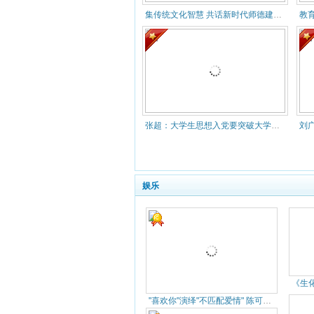
集传统文化智慧 共话新时代师德建设 ——敬德书院举办2021
教
张超：大学生思想入党要突破大学四年维度
娱乐
"喜欢你"演绎"不匹配爱情" 陈可辛四度合作金城武