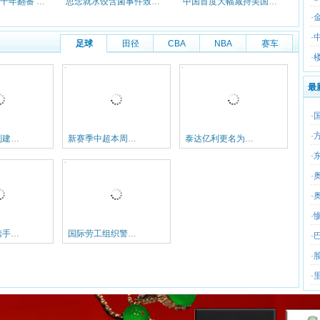
全国居住地价十年翻番 今年3季度
思念就水饺含菌事件致歉 坚称符合
中国首度大幅减持美国国债 各国央
·
·
足球
田径
CBA
NBA
赛车
·
最
·
·
强力外援分别建功 中超三巨头今年特别稳
新赛季中超本周末拉开大幕 申城双雄严阵以待
泰达亿利更名为天津亿利队 投资方称争取三年内夺冠
·
·
·
·
评论称两岸携手保卫南沙有待政治军事互信加强
国际劳工组织警告青年就业形势恶化造成恐惧一代
·
·
·