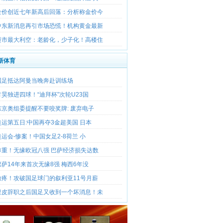
金价创近七年新高后回落：分析称金价今
中东新消息再引市场恐慌！机构黄金最新
楼市最大利空：老龄化，少子化！高楼住
新体育
国足抵达阿曼当晚奔赴训练场
方昊独进四球！“迪拜杯”次轮U23国
东京奥组委提醒不要咬奖牌: 废弃电子
奥运第五日:中国再夺3金超美国 日本
奥运会-惨案！中国女足2-8荷兰 小
惨重！无缘欧冠八强 巴萨经济损失达数
巴萨14年来首次无缘8强 梅西6年没
脸疼！攻破国足球门的叙利亚11号月薪
里皮辞职之后国足又收到一个坏消息！未