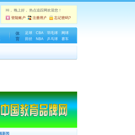
Hi，
晚上好， 热点追踪网欢迎您！
登陆账户
注册用户
忘记密码?
金
足球
CBA
羽毛球
网球
体
育
藏
田径
NBA
乒乓球
赛车
频新闻