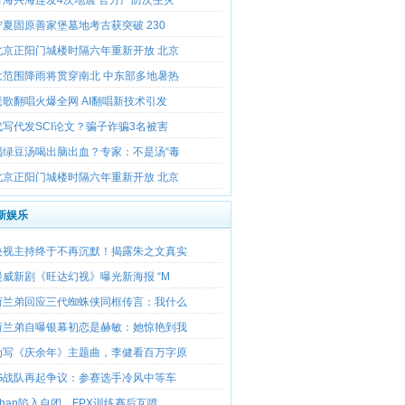
宁夏固原善家堡墓地考古获突破 230
北京正阳门城楼时隔六年重新开放 北京
大范围降雨将贯穿南北 中东部多地暑热
老歌翻唱火爆全网 AI翻唱新技术引发
代写代发SCI论文？骗子诈骗3名被害
喝绿豆汤喝出脑出血？专家：不是汤“毒
北京正阳门城楼时隔六年重新开放 北京
新娱乐
央视主持终于不再沉默！揭露朱之文真实
漫威新剧《旺达幻视》曝光新海报 “M
荷兰弟回应三代蜘蛛侠同框传言：我什么
荷兰弟自曝银幕初恋是赫敏：她惊艳到我
为写《庆余年》主题曲，李健看百万字原
IG战队再起争议：参赛选手冷风中等车
Khan陷入自闭，FPX训练赛后互喷