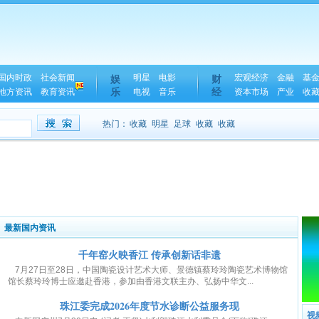
国内时政
社会新闻
明星
电影
宏观经济
金融
基
娱
财
乐
经
地方资讯
教育资讯
电视
音乐
资本市场
产业
收
热门：
收藏
明星
足球
收藏
收藏
最新国内资讯
千年窑火映香江 传承创新话非遗
7月27日至28日，中国陶瓷设计艺术大师、景德镇蔡玲玲陶瓷艺术博物馆
馆长蔡玲玲博士应邀赴香港，参加由香港文联主办、弘扬中华文...
珠江委完成2026年度节水诊断公益服务现
视