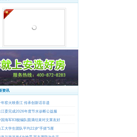
著名陶瓷艺术大师宁钢视频采访
新资讯
千年窑火映香江 传承创新话非遗
珠江委完成2026年度节水诊断公益服
中国海军83舰编队圆满结束对文莱友好
哈工大学生团队平均22岁“手搓”5厘
青海兴海连发4次地震 官方严防次生灾