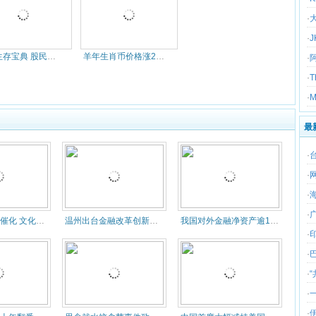
·
·
熊市生存宝典 股民必做的十件事(
羊年生肖币价格涨230倍 官方发
·
·
·
最
·
·
·
·
政策利好叠加催化 文化产业万亿大
温州出台金融改革创新行动方案
我国对外金融净资产逾1.98万亿
·
·
·
·
·