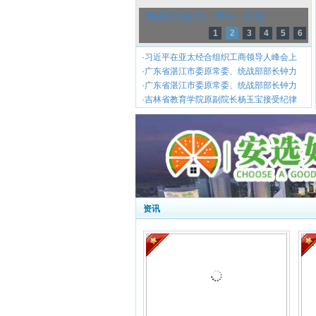
陶瓷匠刘志钧：用心一把泥
1
2
3
4
5
6
·
习近平在亚太经合组织工商领导人峰会上
·
广东省湛江市委原常委、统战部部长钟力
·
广东省湛江市委原常委、统战部部长钟力
·
吉林省教育学院原副院长杨玉宝接受纪律
资讯