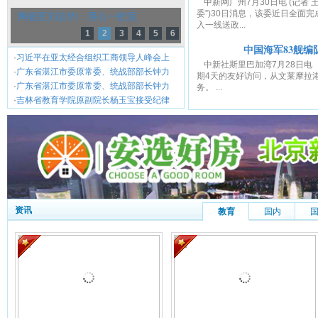
中新网广州7月30日电 (记者
委”)30日消息，该委近日全面
陶瓷匠刘志钧：用心一把泥
入一线送政...
1
2
3
4
5
6
中国海军83舰
·
习近平在亚太经合组织工商领导人峰会上
中新社斯里巴加湾7月28日电
·
广东省湛江市委原常委、统战部部长钟力
期4天的友好访问，从文莱摩拉
·
广东省湛江市委原常委、统战部部长钟力
务。 ...
·
吉林省教育学院原副院长杨玉宝接受纪律
资讯
教育
国内