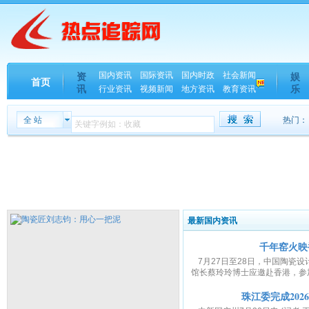
国内资讯
国际资讯
国内时政
社会新闻
资
娱
首页
讯
乐
行业资讯
视频新闻
地方资讯
教育资讯
全 站
热门：
最新国内资讯
千年窑火映
7月27日至28日，中国陶瓷
馆长蔡玲玲博士应邀赴香港，参加
珠江委完成20