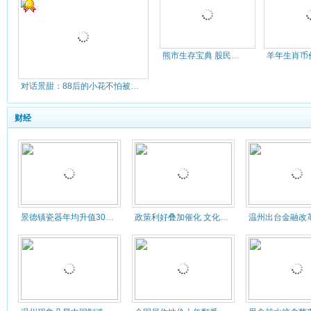
熊市生存宝典 股民必做的十件事(
对话景甜：88后的小花不怕被黑 10年成名很不易
财经
景德镇瓷器年均升值30% 当代瓷
政策利好叠加催化 文化产业万亿大