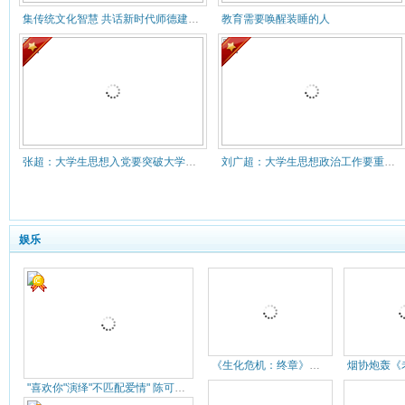
集传统文化智慧 共话新时代师德建设 ——敬德书院举办2021
教育需要唤醒装睡的人
张超：大学生思想入党要突破大学四年维度
刘广超：大学生思想政治工作要重视具体操作问题
娱乐
《生化危机：终章》票房3天过6亿
"喜欢你"演绎"不匹配爱情" 陈可辛四度合作金城武