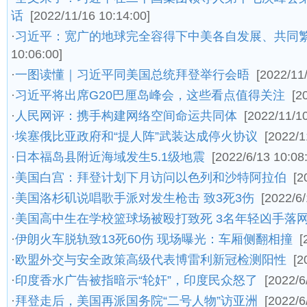
话
[2022/11/16 10:14:00]
·
习近平：宽广的地球完全容得下中美各自发展、共同
10:06:00]
·
一图读懂｜习近平同美国总统拜登举行会晤
[2022/11
·
习近平将出席G20巴厘岛峰会，这些看点值得关注
[2
·
人民网评：携手构建网络空间命运共同体
[2022/11/10
·
埃塞俄比亚政府和“提人阵”武装达成停火协议
[2022/1
·
日本福岛县附近海域发生5.1级地震
[2022/6/13 10:08
·
美国白宫：拜登计划下月访问以色列和沙特阿拉伯
[2
·
美国洛杉矶说唱歌手派对发生枪击 致3死3伤
[2022/6/
·
美国高中生在学校篮球场被殴打致死 3名年轻凶手落
·
伊朗火车脱轨致13死60伤 现场曝光：车厢侧翻相撞
[
·
欧盟外交与安全政策高级代表博雷利新冠检测阳性
[2
·
印度香水广告被指暗示“轮奸”，印度民众怒了
[2022/6
·
拜登走后，美国再派国务院“二号人物”访亚洲
[2022/6