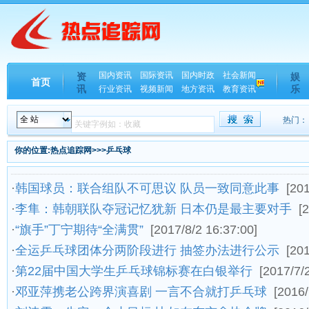
国内资讯
国际资讯
国内时政
社会新闻
资
娱
首页
讯
乐
行业资讯
视频新闻
地方资讯
教育资讯
热门：
你的位置:热点追踪网>>>乒乓球
·
韩国球员：联合组队不可思议 队员一致同意此事
[201
·
李隼：韩朝联队夺冠记忆犹新 日本仍是最主要对手
[
·
“旗手”丁宁期待“全满贯”
[2017/8/2 16:37:00]
·
全运乒乓球团体分两阶段进行 抽签办法进行公示
[201
·
第22届中国大学生乒乓球锦标赛在白银举行
[2017/7/
·
邓亚萍携老公跨界演喜剧 一言不合就打乒乓球
[2016/