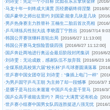
·
刘诗雯：先定一个小目标 比如在东京拿块金牌
[2016/
·
马龙十年一剑终成大满贯 历经磨砺终得涅槃
[2016/8/
·
国乒豪华之师出征里约 刘国梁:能拿几块是几块
[2016
·
男乒热身赛主力胜替补 王楠生二胎后首次亮相
[2016/
·
乒乓球练兵性别大战 李晓霞丁宁胜出
[2016/7/14 9:03
·
韩国公开赛张继科首轮出局
[2016/6/27 11:13:00]
·
韩国公开赛马龙惊险晋级四强
[2016/6/27 11:12:00]
·
国乒奔赴两地进行奥运会最后阶段封闭集训
[2016/6/
·
刘诗雯：无论成败，感谢队伍不放弃我
[2016/6/23 16
·
全煤系统高校第六届“校长杯”乒乓球赛圆满落幕
[2016
·
世乒赛中国女团夺冠 刘诗雯：“像插上电门一样”
[201
·
为男乒固守乒乓王朝 为主帅了却一段憾事
[2016/3/7 
·
是骡子是马拉出来遛遛 中国乒乓全是千里马
[2016/3/
·
国乒众高手谁能去里约？ 两位“大满贯”还有机会
[201
·
世乒赛小组赛中国男女队四连胜挺进八强无忧
[2016/