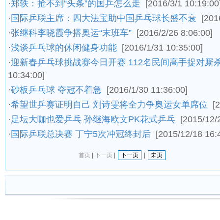
·
郑轶：抢不到“头条”的国乒怎么走
[2016/3/1 10:19:00
·
国际乒联主席：四大法宝助中国乒乓球长盛不衰
[201
·
张继科李晓霞争搭奥运“末班车”
[2016/2/26 8:06:00]
·
浅谈乒乓球的休闲健身功能
[2016/1/31 10:35:00]
·
迎新春乒乓球挑战赛今日开赛 112名民间高手捉对厮
10:34:00]
·
砂板乒乓球 夺冠不着急
[2016/1/30 11:36:00]
·
希望世乒赛证明自己 刘诗雯将全力争奥运女单席位
[
·
足坛大咖也爱乒乓 孙继海欧文PK花式乒乓
[2015/12/
·
国际乒联总决赛 丁宁5次冲冠终封后
[2015/12/18 16:
首页
|
下一页
|
下一页
|
未页