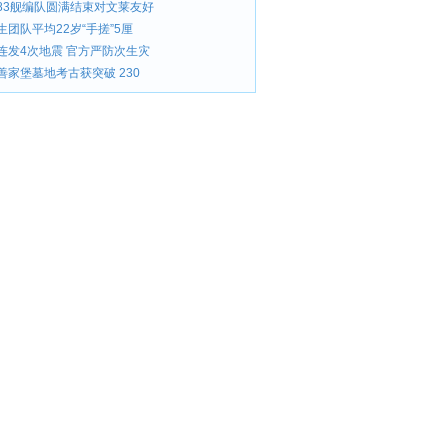
83舰编队圆满结束对文莱友好
团队平均22岁“手搓”5厘
连发4次地震 官方严防次生灾
善家堡墓地考古获突破 230