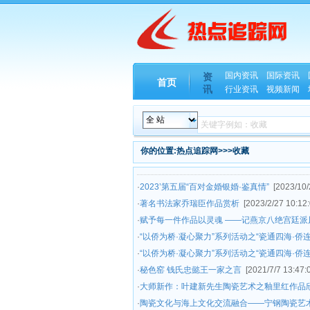
国内资讯
国际资讯
资
首页
讯
行业资讯
视频新闻
你的位置:热点追踪网>>>收藏
·
2023’第五届“百对金婚银婚·鉴真情”
[2023/10/
·
著名书法家乔瑞臣作品赏析
[2023/2/27 10:12:
·
赋予每一件作品以灵魂 ——记燕京八绝宫廷派
·
“以侨为桥·凝心聚力”系列活动之“瓷通四海·
·
“以侨为桥·凝心聚力”系列活动之“瓷通四海·
·
秘色窑 钱氏忠懿王一家之言
[2021/7/7 13:47:
·
大师新作：叶建新先生陶瓷艺术之釉里红作品
·
陶瓷文化与海上文化交流融合——宁钢陶瓷艺