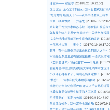
·
油画家—— 张运华
[2018/8/21 16:22:00]
·
国之瑰宝_金石艺术的基石 国际著名篆刻家:葛
·
“笔走龙蛇 绘展天下”——双手书法名家王福军
·
国家一级美术师——方染之
[2018/7/15 22:16:
·
八旬老干部指控家藏苏东坡《寒食帖》被鉴宝专
·
颐和园文物在美展览:慈禧太后中国特色高跟鞋
·
戊戌年特种邮票前三轮生肖狗真伪鉴定
[2018/
·
当代画坛大家——李少文
[2017/9/19 16:17:00
·
膜拜！孙中山雕像竟是出自这位荆州人之手~
·
军民融合深度发展有望加速推进 一揽子政策将
·
《艺眼看世界》“新的追求”——叶建新
[2017/1
·
雅瓷秀色-中国景德镇陶瓷大学纽约学术交流活
·
小伙伴们都看呆了，琉璃还能长这样！
[2016/
·
“釉惑”——管家庆的瓷本釉彩画传奇
[2016/9/2
·
错将纪念章当纪念币收藏 老人四千多元花得冤
·
沉香收藏需分清野生沉香和人工沉香
[2016/9/
·
明清茶器的 鉴定与收藏
[2016/9/9 10:47:00]
·
掌握沉香规则，玩转沉香收藏市场
[2016/9/9 
·
第二套人民币收藏价格表（2016年9月9日）