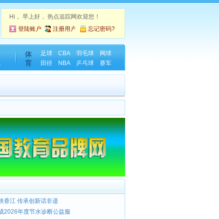
Hi，
早上好， 热点追踪网欢迎您！
登陆账户
注册用户
忘记密码?
金
足球
CBA
羽毛球
网球
体
育
藏
田径
NBA
乒乓球
赛车
映香江 传承创新话非遗
成2026年度节水诊断公益服