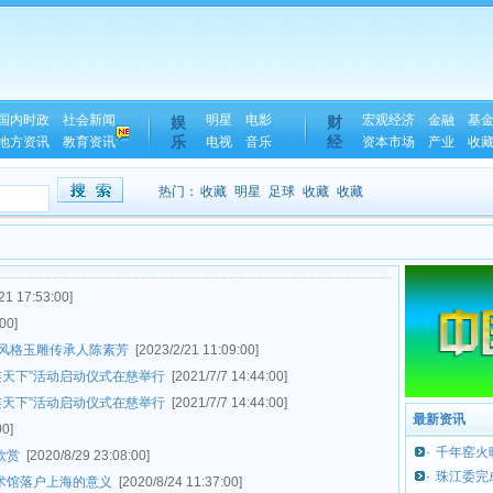
国内时政
社会新闻
明星
电影
宏观经济
金融
基
娱
财
乐
经
地方资讯
教育资讯
电视
音乐
资本市场
产业
收
热门：
收藏
明星
足球
收藏
收藏
21 17:53:00]
00]
风格玉雕传承人陈素芳
[2023/2/21 11:09:00]
侨连天下”活动启动仪式在慈举行
[2021/7/7 14:44:00]
侨连天下”活动启动仪式在慈举行
[2021/7/7 14:44:00]
最新资讯
00]
·
千年窑火
欣赏
[2020/8/29 23:08:00]
·
珠江委完
术馆落户上海的意义
[2020/8/24 11:37:00]