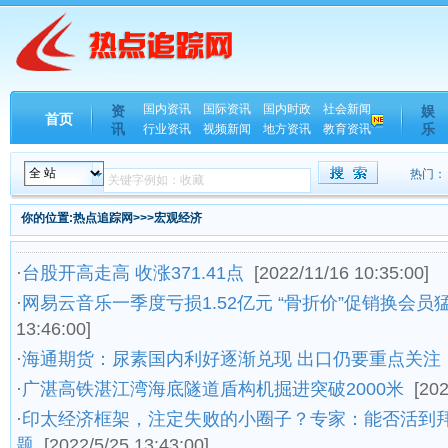
国内资讯
国际资讯
国内时政
社会新闻
资
娱
首页
讯
乐
行业资讯
视频新闻
地方资讯
教育资讯
热门：
你的位置:热点追踪网>>>宏观经济
·
台股开高走高 收涨371.41点
[2022/11/16 10:35:00]
·
网易云音乐一季度亏损1.52亿元 “骨折价”促销换会员
13:46:00]
·
海通期货：尿素国内利好逐渐兑现 出口仍要重点关注
·
广湛高铁湛江湾海底隧道盾构机掘进突破2000米
[202
·
印太经济框架，注定失败的小圈子？专家：能否活到
题
[2022/5/25 13:43:00]