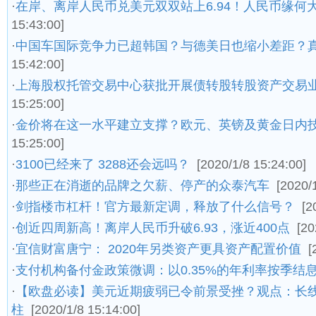
·
在岸、离岸人民币兑美元双双站上6.94！人民币缘何
15:43:00]
·
中国车国际竞争力已超韩国？与德美日也缩小差距？
15:42:00]
·
上海股权托管交易中心获批开展债转股转股资产交易
15:25:00]
·
金价将在这一水平建立支撑？欧元、英镑及黄金日内
15:25:00]
·
3100已经来了 3288还会远吗？
[2020/1/8 15:24:00]
·
那些正在消逝的品牌之欠薪、停产的众泰汽车
[2020/
·
剑指楼市杠杆！官方最新定调，释放了什么信号？
[2
·
创近四周新高！离岸人民币升破6.93，涨近400点
[20
·
宜信财富唐宁： 2020年另类资产更具资产配置价值
[
·
​支付机构备付金政策微调：以0.35%的年利率按季结
·
【欧盘必读】美元近期疲弱已令前景受挫？观点：长
柱
[2020/1/8 15:14:00]