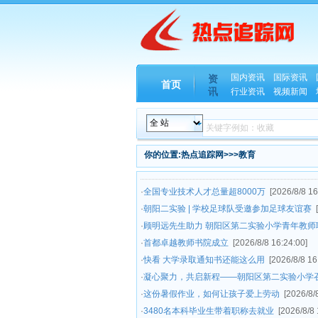
国内资讯
国际资讯
资
首页
讯
行业资讯
视频新闻
你的位置:热点追踪网>>>教育
·
全国专业技术人才总量超8000万
[2026/8/8 16
·
朝阳二实验 | 学校足球队受邀参加足球友谊赛
·
顾明远先生助力 朝阳区第二实验小学青年教师
·
首都卓越教师书院成立
[2026/8/8 16:24:00]
·
快看 大学录取通知书还能这么用
[2026/8/8 16
·
凝心聚力，共启新程——朝阳区第二实验小学召开
·
这份暑假作业，如何让孩子爱上劳动
[2026/8/
·
3480名本科毕业生带着职称去就业
[2026/8/8 