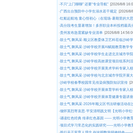
·
不只“上门聊聊” 还要“专业导航”
[2026/8/8 16:
·
广西出台预防中小学生溺水若干规定
[2026/8/
·
红船起航地 童心悟初心（在现场·暑期里的大
·
高分段考生显著增加！多所职业本科投档最高分
·
贵州发布急需紧缺专业清单
[2026/8/8 14:56:0
·
鼓士气 舞风采·顺义区教委体卫艺科莅临沙岭
·
鼓士气 舞风采·沙岭学校开展AI赋能教育教学
·
鼓士气 舞风采·沙岭学校学生走进北京城市学
·
鼓士气 舞风采·沙岭学校高效课堂项目组系列
·
鼓士气 舞风采·沙岭学校开展美术学科专家入
·
鼓士气 舞风采·沙岭学校与北京城市学院开展
·
沙岭学校春季校园常见传染病预防知识宣传
[2
·
鼓士气 舞风采·沙岭学校开展体育学科专家入
·
鼓士气 舞风采·沙岭学校开展体育健康专题讲
·
鼓士气 舞风采·2026年顺义区书法研修活动
·
缅怀英烈寄哀思·平安清明践文明【光明小学红领
·
诵读红色经典 传承红色基因 —— 光明小学
·
项目式学习常态化的实践研究——光明小学教育
·
践行吴正宪育人理念 创光明数学研修特色——