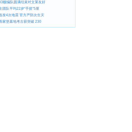
83舰编队圆满结束对文莱友好
团队平均22岁“手搓”5厘
连发4次地震 官方严防次生灾
善家堡墓地考古获突破 230