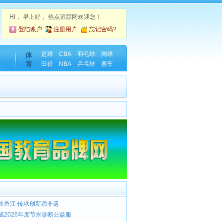
Hi，
早上好， 热点追踪网欢迎您！
登陆账户
注册用户
忘记密码?
金
足球
CBA
羽毛球
网球
体
育
藏
田径
NBA
乒乓球
赛车
映香江 传承创新话非遗
成2026年度节水诊断公益服