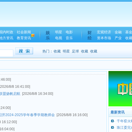
国内时政
社会新闻
明星
电影
宏观经济
金融
基
娱
财
乐
经
地方资讯
教育资讯
电视
音乐
资本市场
产业
收
热门：
收藏
明星
足球
收藏
收藏
:46:00]
[2026/8/8 16:41:00]
联盟扬帆启航
[2026/8/8 16:34:00]
:24:00]
最新资讯
2024-2025学年春季学期教师会
[2026/8/8 16:16:00]
·
千年窑火
8 16:12:00]
·
珠江委完
16:04:00]