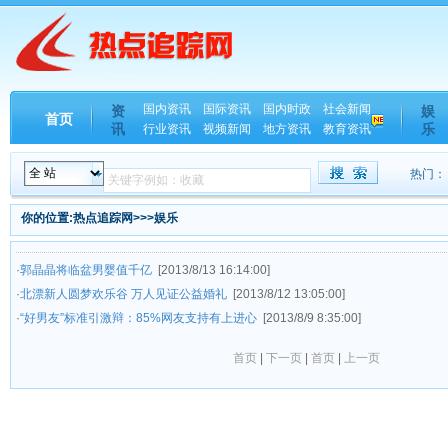
国内资讯
国际资讯
国内时政
社会新闻
资
娱
首页
讯
乐
行业资讯
视频新闻
地方资讯
教育资讯
热门：
你的位置:热点追踪网>>>娱乐
·
郭晶晶将临盆男婴值千亿
[2013/8/13 16:14:00]
·
北漂新人圆梦欢乐谷 万人见证公益婚礼
[2013/8/12 13:05:00]
·
“好男友”标准引激辩：85%网友支持有上进心
[2013/8/9 8:35:00]
首页
|
下一页
|
首页
|
上一页