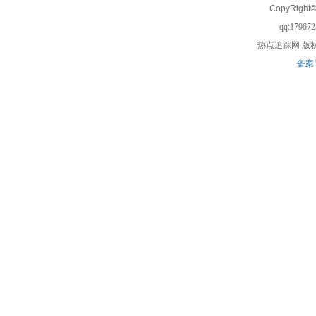
CopyRight©
qq:17967
热点追踪网
版权
备案号