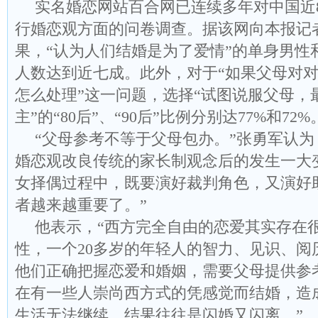
实名婚恋网站百合网已连续多年对中国近
行婚恋观方面的问卷调查。据该网向本报记
果，“认为人们结婚是为了爱情”的单身男性
人数达到近七成。此外，对于“如果父母对
怎么处理”这一问题，选择“试图说服父母，
主”的“80后”、“90后”比例分别达77%和72%
“父母参考不等于父母包办。”张勇军认
婚恋观改良传统的家长制观念后的发生一大
女择偶过程中，既要演好裁判角色，又演好
者越来越重要了。”
他表示，“西方完全自由的恋爱其实存在
性，一个20多岁的年轻人的智力、见识、阅
他们正确把握恋爱和婚姻，需要父母提供参
在有一些人崇尚西方式的凭感觉而结婚，造
生活无法继续，结果往往是闪婚又闪离。”