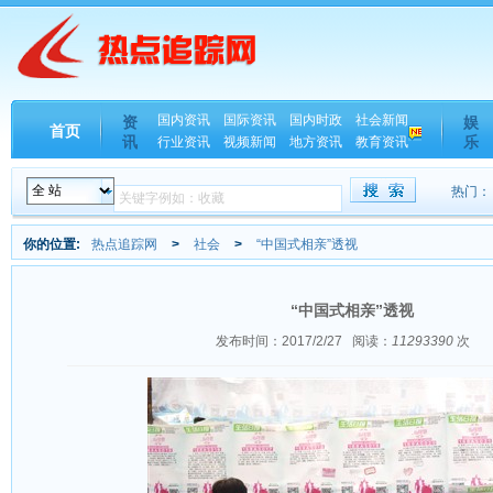
国内资讯
国际资讯
国内时政
社会新闻
资
娱
首页
讯
乐
行业资讯
视频新闻
地方资讯
教育资讯
热门：
你的位置:
热点追踪网
>
社会
>
“中国式相亲”透视
“中国式相亲”透视
发布时间：2017/2/27
阅读：
11293390
次