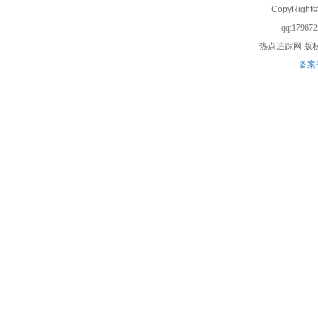
CopyRight©
qq:17967
热点追踪网
版权
备案号