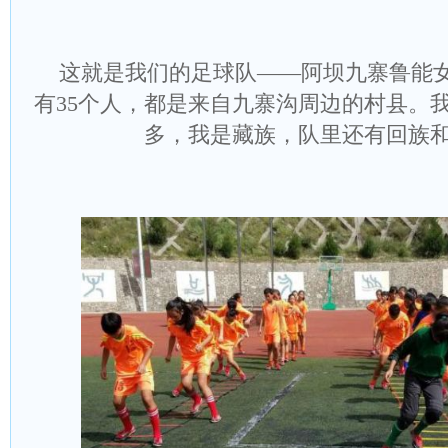
这就是我们的足球队——阿坝九寨鲁能女
有35个人，都是来自九寨沟周边的村县。
多，我是藏族，队里还有回族