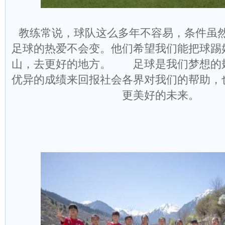
教练常说，球队这么多年不容易，条件虽
足球的热爱不会变。他们希望我们能把球踢
山，去更好的地方。 足球是我们梦想的
优异的成绩来回报社会各界对我们的帮助，
更美好的未来。