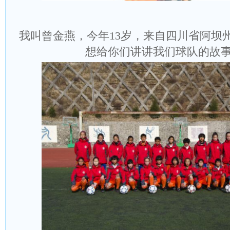
我叫曾金燕，今年13岁，来自四川省阿坝
想给你们讲讲我们球队的故