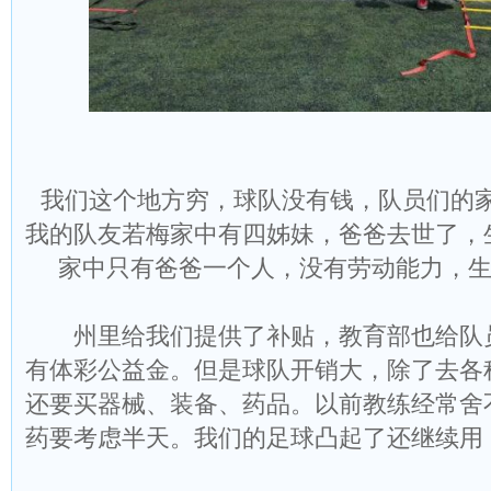
我们这个地方穷，球队没有钱，队员们的
我的队友若梅家中有四姊妹，爸爸去世了，
家中只有爸爸一个人，没有劳动能力，
州里给我们提供了补贴，教育部也给队
有体彩公益金。但是球队开销大，除了去各
还要买器械、装备、药品。以前教练经常舍
药要考虑半天。我们的足球凸起了还继续用