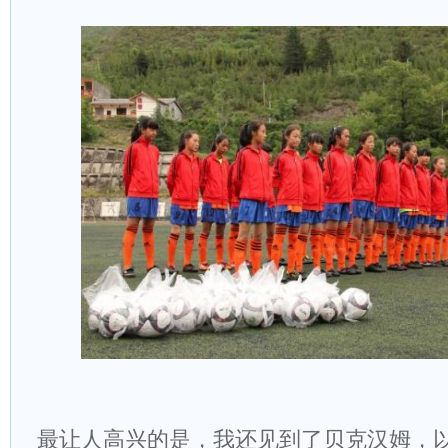
最让人高兴的是，我还见到了贝克汉姆，