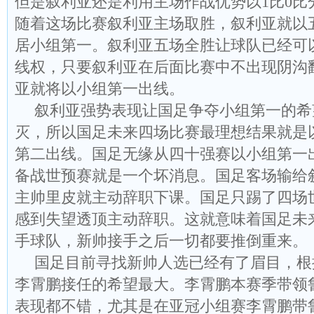
但是叙利亚还是利用主场作战优势以1比0比
随着这场比赛叙利亚主场取胜，叙利亚就以
居小组第一。叙利亚五场全胜让球队已经可
线权，只要叙利亚在后面比赛中不出现阴沟
亚就将以小组第一出线。
叙利亚强势表现让国足争夺小组第一的希
灭，所以国足未来四场比赛最理想结果就是
第二出线。国足无缘从四十强赛以小组第一
备战世预赛就是一个坏消息。国足客场输给
主帅里皮就主动辞职下课。国足只踢了四场
感到失望透顶主动辞职。这就意味着国足未
手球队，新帅接手之后一切都要推倒重来。
国足目前寻找新帅人选已经有了眉目，根
李霄鹏接任的希望最大。李霄鹏本赛季带领
表现都不错，尤其是在亚冠小组赛李霄鹏带