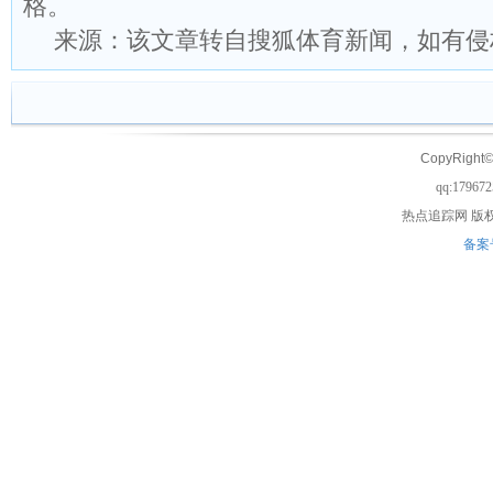
格。
来源：该文章转自搜狐体育新闻，如有侵
CopyRight©
qq:17967
热点追踪网
版权
备案号