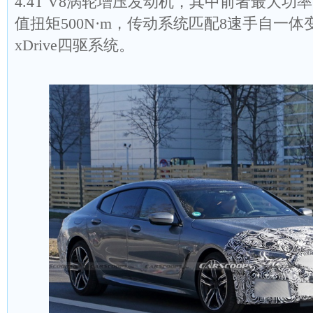
4.4T V8涡轮增压发动机，其中前者最大功率可
值扭矩500N·m，传动系统匹配8速手自一
xDrive四驱系统。