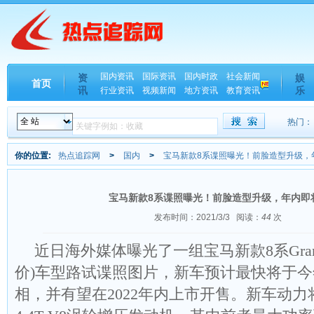
国内资讯
国际资讯
国内时政
社会新闻
资
娱
首页
讯
乐
行业资讯
视频新闻
地方资讯
教育资讯
热门：
你的位置:
热点追踪网
>
国内
>
宝马新款8系谍照曝光！前脸造型升级，
宝马新款8系谍照曝光！前脸造型升级，年内即
发布时间：2021/3/3
阅读：
44
次
近日海外媒体曝光了一组宝马新款8系Gran C
价)车型路试谍照图片，新车预计最快将于
相，并有望在2022年内上市开售。新车动力将