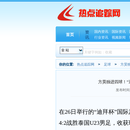
国内资讯
国际资讯
资
首页
讯
行业资讯
视频新闻
你的位置:
热点追踪网
>
足球
>
方昊独
方昊独进四球！“迪
发布时间：2
在26日举行的“迪拜杯”国
4:2战胜泰国U23男足，收