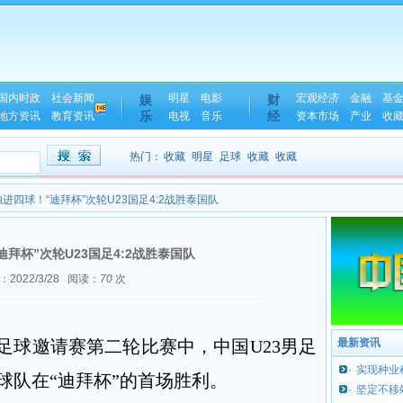
国内时政
社会新闻
明星
电影
宏观经济
金融
基
娱
财
乐
经
地方资讯
教育资讯
电视
音乐
资本市场
产业
收
热门：
收藏
明星
足球
收藏
收藏
进四球！“迪拜杯”次轮U23国足4:2战胜泰国队
拜杯”次轮U23国足4:2战胜泰国队
022/3/28
阅读：
70
次
际足球邀请赛第二轮比赛中，中国U23男足
最新资讯
·
实现种业
获球队在“迪拜杯”的首场胜利。
·
坚定不移