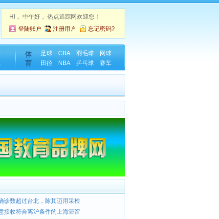
Hi，
中午好， 热点追踪网欢迎您！
登陆账户
注册用户
忘记密码?
金
足球
CBA
羽毛球
网球
体
育
藏
田径
NBA
乒乓球
赛车
确诊数超过台北，陈其迈用采检
意接收符合离沪条件的上海滞留