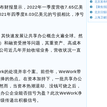
·
北京发布
布财报显示，2022年一季度营收7.65亿美
·
【聚焦强
·
北京日报
021年四季度8.03亿美元的亏损相比，净亏
·
上海卫健
。
0年，其快速发展让共享办公概念火遍全球。然
O）和融资受挫等问题，其重资产、高成本
。公司近几年开始收缩业务，营收状况一直
rk的处境并非个案。前些年，WeWork带
追捧的热点。在资本加持下，一批共享办公
。然而，当资本热潮退却、没钱可烧之后，
办公企业能否扭亏为盈？此次WeWork净
升级传递出积极信号。