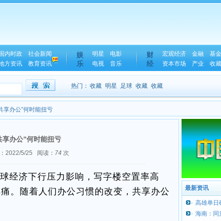
国内时政
社会新闻
明星
电影
宏观经济
金融
基
娱
财
乐
经
地方资讯
教育资讯
电视
音乐
资本市场
产业
收
热门：
收藏
明星
足球
收藏
收藏
“共享办公”何时能扭亏
共享办公”何时能扭亏
022/5/25
阅读：
74
次
球经济下行压力影响，写字楼空置率高
最新资讯
阵痛。随着人们办公习惯的改变，共享办公
·
高雄单日
·
海南：同