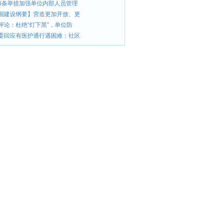
6条举措加强单位内部人员管理
国建设纲要】营造更加开放、更
评论：杜绝“灯下黑”，单位防
委回应有医护通行遇困难：社区