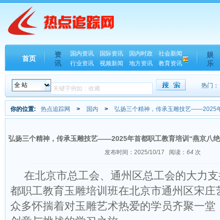
国内资讯
国际资讯
国内时政
社会新闻
资
娱
首页
讯
乐
行业资讯
视频新闻
地方资讯
教育资讯
热门：
你的位置:
热点追踪网
>
国内
>
弘扬三个精神，传承玉雕技艺——2025
弘扬三个精神，传承玉雕技艺——2025年首都职工教育培训“燕京八
发布时间：2025/10/17
阅读：
64
次
在北京市总工会、通州区总工会的大力支
都职工教育玉雕培训班在北京市通州区宋庄
众多怀揣着对玉雕艺术热爱的学员齐聚一堂