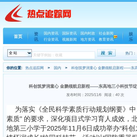
国内资讯
国际资讯
国内时政
社会新闻
资
娱
首页
讯
乐
行业资讯
视频新闻
地方资讯
教育资讯
热门：
你的位置:
热点追踪网
>
国内
>
科创筑梦润童心 金鹏领航启新程——东
科创筑梦润童心 金鹏领航启新程——东高地三小科技节
发布时间：2025/11/6
阅读：
40
次
为落实《全民科学素质行动规划纲要》中 
素质” 的要求，深化项目式学习育人成效，
地第三小学于2025年11月6日成功举办“科