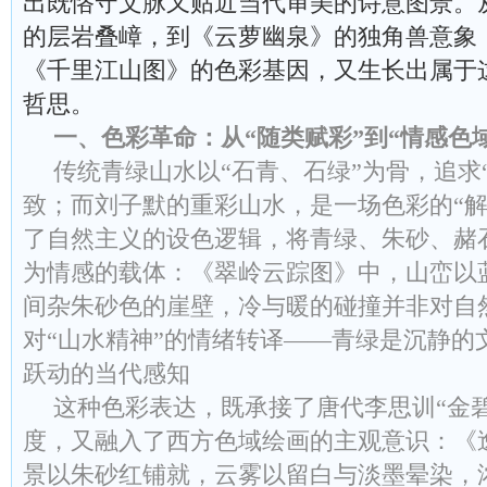
出既恪守文脉又贴近当代审美的诗意图景。
的层岩叠嶂，到《云萝幽泉》的独角兽意象
《千里江山图》
的色彩基因，又生长出属于
哲思。
一、色彩革命：从“随类赋彩”到“情感色
传统青绿山水以“石青、石绿”为骨，追求
致；而刘子默的重彩山水，是一场色彩的“解
了自然主义的设色逻辑，将青绿、朱砂、赭
为情感的载体：《翠岭云踪图》中，山峦以
间杂朱砂色的崖壁，冷与暖的碰撞并非对自
对“山水精神”的情绪转译——青绿是沉静的
跃动的当代感知
这种色彩表达，既承接了唐代李思训“金
度，又融入了西方色域绘画的主观意识：《
景以朱砂红铺就，云雾以留白与淡墨晕染，