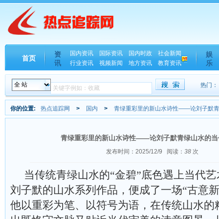
国内资讯
国际资讯
国内时政
社会新闻
资
娱
首页
讯
乐
行业资讯
视频新闻
地方资讯
教育资讯
热门：
你的位置:
热点追踪网
>
国内
>
青绿重彩里的新山水诗性——论刘子默
青绿重彩里的新山水诗性——论刘子默青绿山水的当
发布时间：2025/12/9
阅读：
38
次
当传统青绿山水的“金碧”底色遇上当代
刘子默的山水系列作品，便成了一场“古意新
他以重彩为笔、以符号为语，在传统山水的